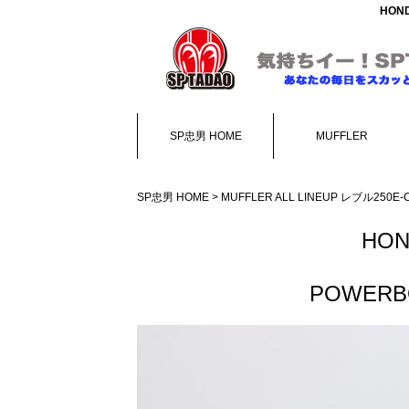
HON
SP忠男 HOME
MUFFLER
SP忠男 HOME
>
MUFFLER ALL LINEUP
レブル250E-Clu
HOND
POWER