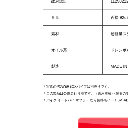
政府認証
1125021
音量
近接 92d
素材
超軽量ス
オイル系
ドレンボ
製造
MADE IN
＊写真のPOWERBOXパイプは別売りです。
＊この製品は公道走行可能です。（適用車種 へ装着の
＊バイク オートバイ マフラー なら気持ちイー！SPTAD