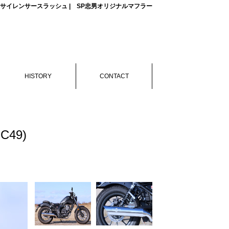
 POWERBOXサイレンサースラッシュ | SP忠男オリジナルマフラー
HISTORY
CONTACT
MC49)