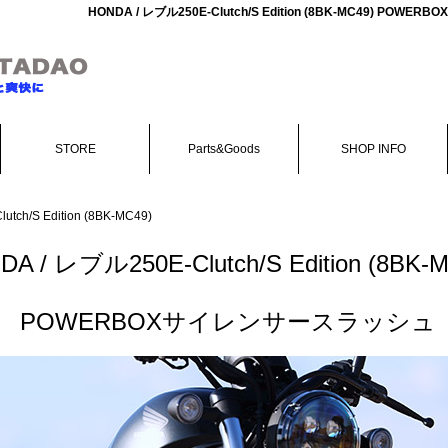
HONDA / レブル250E-Clutch/S Edition (8BK-MC49)
STORE
Parts&Goods
SHOP INFO
tch/S Edition (8BK-MC49)
A / レブル250E-Clutch/S Edition (8BK-
POWERBOXサイレンサースラッシュ