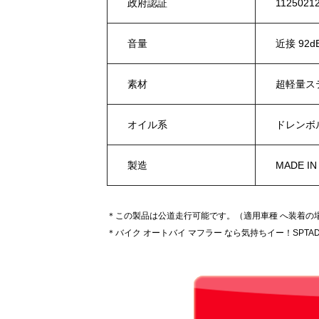
政府認証
1125021
音量
近接 92d
素材
超軽量ス
オイル系
ドレンボ
製造
MADE IN
＊この製品は公道走行可能です。（適用車種 へ装着の
＊バイク オートバイ マフラー なら気持ちイー！SPTAD