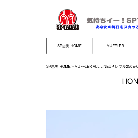
SP忠男 HOME
MUFFLER
SP忠男 HOME
>
MUFFLER ALL LINEUP
レブル250E-Clu
HOND