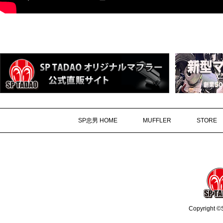
SP忠男 HOME
MUFFLER
STORE
Copyright ©S