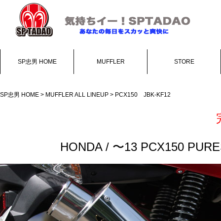
SP忠男 HOME
MUFFLER
STORE
SP忠男 HOME
>
MUFFLER ALL LINEUP
> PCX150 JBK-KF12
HONDA / 〜13 PCX150 PURE