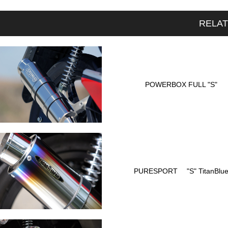
RELA
POWERBOX FULL "S"
PURESPORT "S" TitanBlu