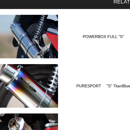
RELA
POWERBOX FULL "S"
PURESPORT "S" TitanBlu