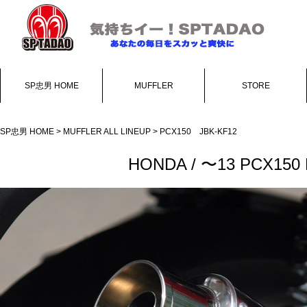
SP忠男 HOME
MUFFLER
STORE
SP忠男 HOME
>
MUFFLER ALL LINEUP
> PCX150 JBK-KF12
HONDA / 〜13 PCX150