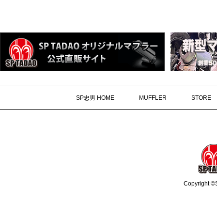
SP忠男 HOME
MUFFLER
STORE
Copyright ©S