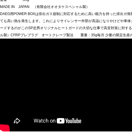
MADE IN JAPAN （有限会社オオタケスペシャル製）
DAEG用POWER BOXは排出ガス規制に対応するために高い能力を持った排出
ても高い熱を発生します。これによりサイレンサー外部が高温になりやけどや車体
ードするのがこのSP忠男オリジナルヒートガードの大切な仕事で高音対策に対する強い
ル製）CFRPプレプラグ オートクレープ製法 重量：35g毎月 少量の限定生