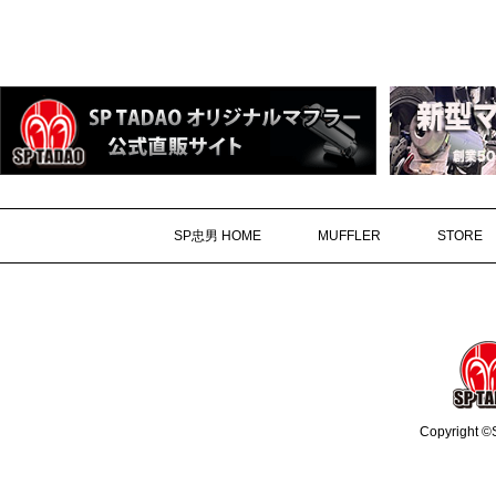
SP忠男 HOME
MUFFLER
STORE
Copyright ©S