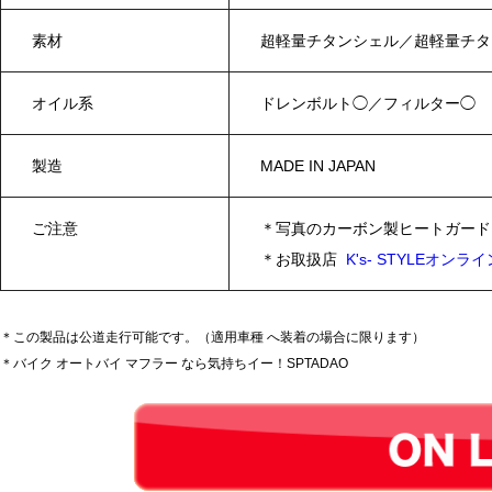
素材
超軽量チタンシェル／超軽量チタ
オイル系
ドレンボルト◯／フィルター◯
製造
MADE IN JAPAN
ご注意
＊写真のカーボン製ヒートガードは
＊お取扱店
K's- STYLEオンラ
＊この製品は公道走行可能です。（適用車種 へ装着の場合に限ります）
＊バイク オートバイ マフラー なら気持ちイー！SPTADAO