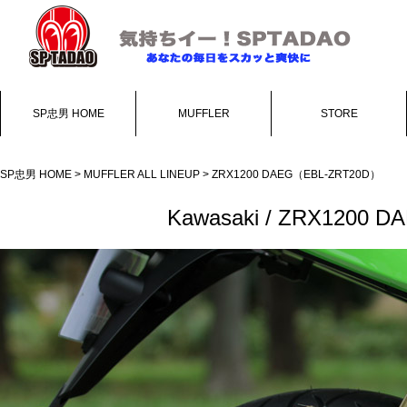
SP忠男 HOME
MUFFLER
STORE
SP忠男 HOME
>
MUFFLER ALL LINEUP
> ZRX1200 DAEG（EBL-ZRT20D）
Kawasaki /
ZRX1200 DA