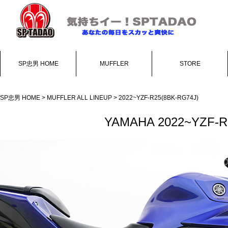
SP忠男 HOME
MUFFLER
STORE
SP忠男 HOME
>
MUFFLER ALL LINEUP
> 2022~YZF-R25(8BK-RG74J)
YAMAHA 2022~YZF-