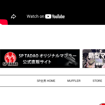
SP忠男 HOME
MUFFLER
STORE