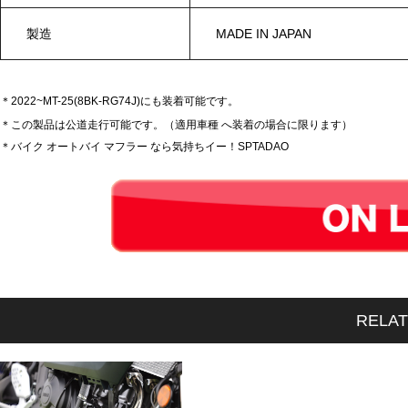
製造
MADE IN JAPAN
＊2022~MT-25(8BK-RG74J)にも装着可能です。
＊この製品は公道走行可能です。（適用車種 へ装着の場合に限ります）
＊バイク オートバイ マフラー なら気持ちイー！SPTADAO
RELA