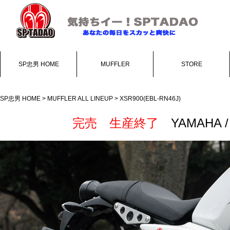
SP忠男 HOME
MUFFLER
STORE
SP忠男 HOME
>
MUFFLER ALL LINEUP
> XSR900(EBL-RN46J)
完売 生産終了
YAMAHA 