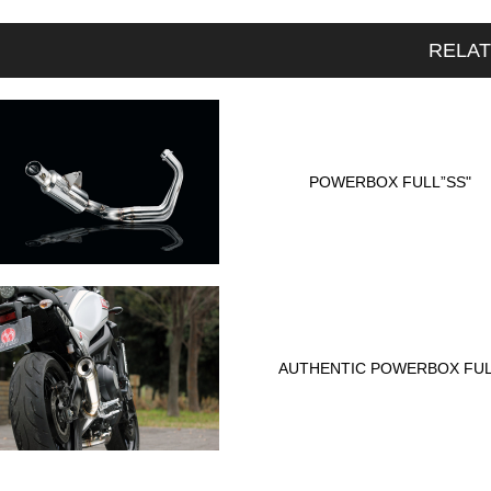
RELA
POWERBOX FULL”SS"
AUTHENTIC POWERBOX FU