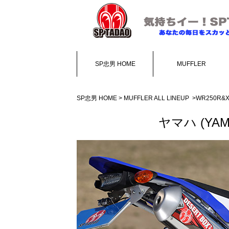
SP忠男 HOME
MUFFLER
SP忠男 HOME
>
MUFFLER ALL LINEUP
>WR250R&X(
ヤマハ (YAMA