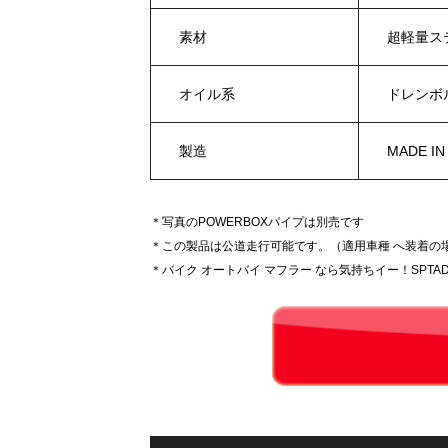
素材
超軽量ス
オイル系
ドレンボ
製造
MADE IN
＊写真のPOWERBOXパイプは別売です
＊この製品は公道走行可能です。（適用車種 へ装着の
＊バイク オートバイ マフラー なら気持ちイー！SPTAD