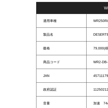
W
適用車種
WR250R&
製品名
DESERTB
価格
79,000(
商品コード
WR2-DB-
JAN
4571117
政府認証
1125021
音量
加速 74