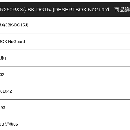
R250R&X(JBK-DG15J)DESERTBOX NoGuard 商品
X(JBK-DG15J)
OX NoGuard
税別)
02
961042
293
dB 近接85