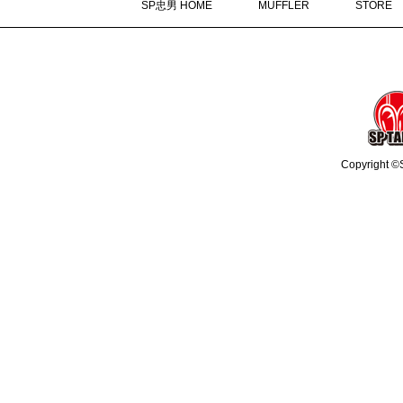
SP忠男 HOME
MUFFLER
STORE
Copyright ©S