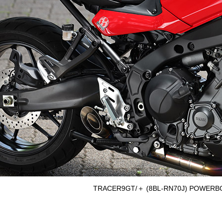
TRACER9GT/＋ (8BL-RN70J) POWE