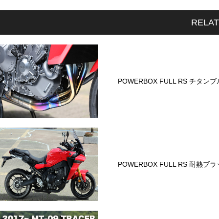
RELA
POWERBOX FULL RS チタン
POWERBOX FULL RS 耐熱ブ