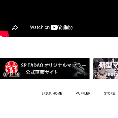
SP忠男 HOME
MUFFLER
STORE