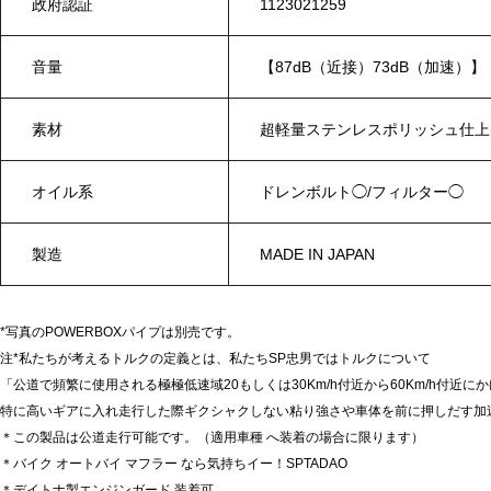
政府認証
1123021259
音量
【87dB（近接）73dB（加速）】
素材
超軽量ステンレスポリッシュ仕上
オイル系
ドレンボルト◯/フィルター◯
製造
MADE IN JAPAN
*写真のPOWERBOXパイプは別売です。
注*私たちが考えるトルクの定義とは、私たちSP忠男ではトルクについて
「公道で頻繁に使用される極極低速域20もしくは30Km/h付近から60Km/h付近に
特に高いギアに入れ走行した際ギクシャクしない粘り強さや車体を前に押しだす加
＊この製品は公道走行可能です。（適用車種 へ装着の場合に限ります）
＊バイク オートバイ マフラー なら気持ちイー！SPTADAO
＊デイトナ製エンジンガード 装着可