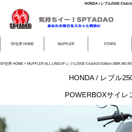
HONDA / レブル250E-Cl
SP忠男 HOME
MUFFLER
STORE
SP忠男 HOME
>
MUFFLER ALL LINEUP
レブル250E-Clutch/S Edition (8BK-MC
HONDA / レブル250E
POWERBOXサイ