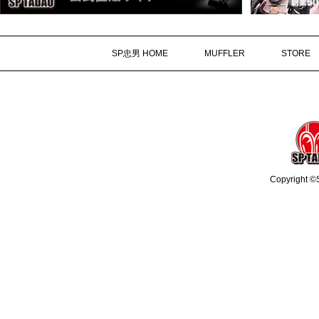
SP忠男 HOME
MUFFLER
STORE
Copyright ©S