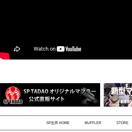
SP忠男 HOME
MUFFLER
STORE