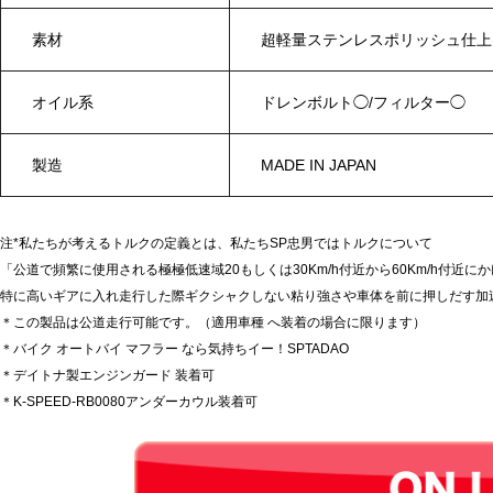
素材
超軽量ステンレスポリッシュ仕上
オイル系
ドレンボルト◯/フィルター◯
製造
MADE IN JAPAN
注*私たちが考えるトルクの定義とは、私たちSP忠男ではトルクについて
「公道で頻繁に使用される極極低速域20もしくは30Km/h付近から60Km/h付近に
特に高いギアに入れ走行した際ギクシャクしない粘り強さや車体を前に押しだす加
＊この製品は公道走行可能です。（適用車種 へ装着の場合に限ります）
＊バイク オートバイ マフラー なら気持ちイー！SPTADAO
＊デイトナ製エンジンガード 装着可
＊K-SPEED-RB0080アンダーカウル装着可