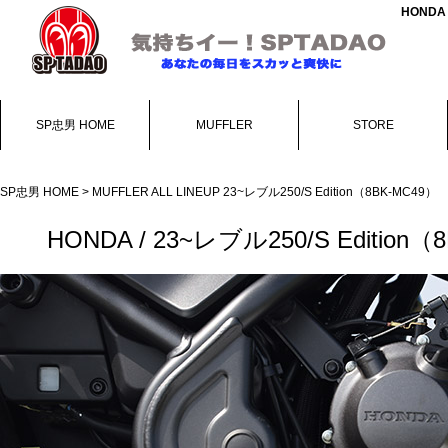
HONDA
SP忠男 HOME
MUFFLER
STORE
SP忠男 HOME
>
MUFFLER ALL LINEUP
23~レブル250/S Edition（8BK-MC49）
HONDA / 23~レブル250/S Edit