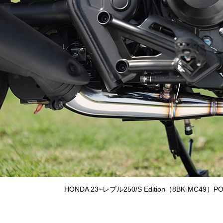
HONDA 23~レブル250/S Edition（8BK-MC