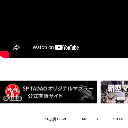
SP忠男 HOME
MUFFLER
STORE