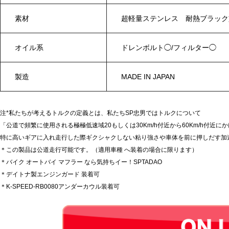
素材
超軽量ステンレス 耐熱ブラック
オイル系
ドレンボルト◯/フィルター◯
製造
MADE IN JAPAN
注*私たちが考えるトルクの定義とは、私たちSP忠男ではトルクについて
「公道で頻繁に使用される極極低速域20もしくは30Km/h付近から60Km/h付近に
特に高いギアに入れ走行した際ギクシャクしない粘り強さや車体を前に押しだす加
＊この製品は公道走行可能です。（適用車種 へ装着の場合に限ります）
＊バイク オートバイ マフラー なら気持ちイー！SPTADAO
＊デイトナ製エンジンガード 装着可
＊K-SPEED-RB0080アンダーカウル装着可