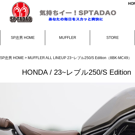
HO
SP忠男 HOME
MUFFLER
STORE
SP忠男 HOME
>
MUFFLER ALL LINEUP
23~レブル250/S Edition（8BK-MC49）
HONDA / 23~レブル250/S Ed