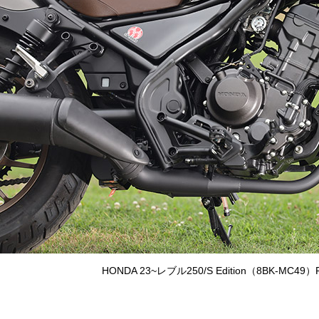
HONDA 23~レブル250/S Edition（8BK-M