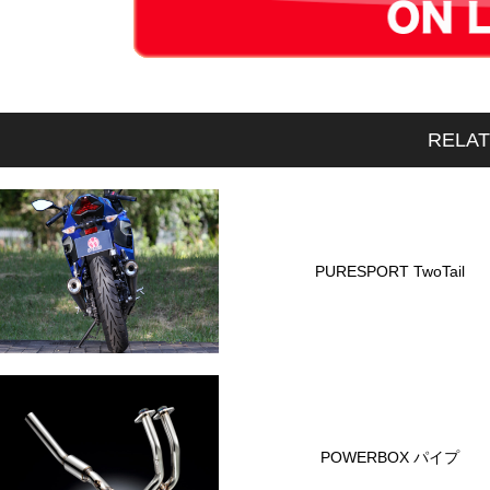
RELA
PURESPORT TwoTail
POWERBOX パイプ