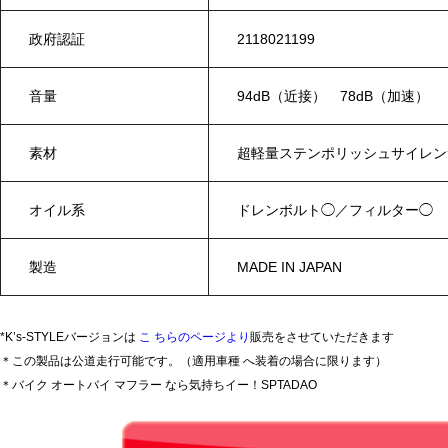
政府認証
2118021199
音量
94dB（近接） 78dB（加速）
素材
超軽量ステンポリッシュサイレ
オイル系
ドレンボルト◯／フィルター◯
製造
MADE IN JAPAN
*K’s-STYLEバージョンは
こ ちらのページより
販売をさせていただきます
＊この製品は公道走行可能です。（適用車種 へ装着の場合に限ります）
＊バイク オートバイ マフラー なら気持ちイー！SPTADAO