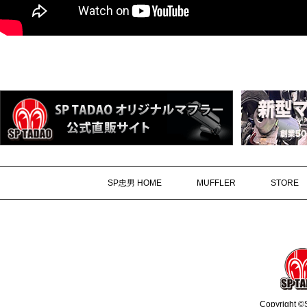
SP忠男 HOME
MUFFLER
STORE
Copyright ©S