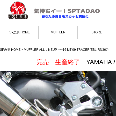
SP忠男 HOME
MUFFLER
STORE
SP忠男 HOME
>
MUFFLER ALL LINEUP
>〜16 MT-09 TRACER(EBL-RN36J)
完売 生産終了
YAMAHA 