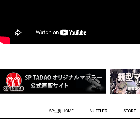
SP忠男 HOME
MUFFLER
STORE