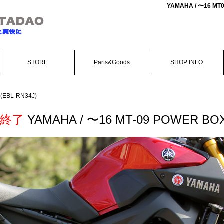
YAMAHA / 〜16 
STORE
Parts&Goods
SHOP INFO
 (EBL-RN34J)
産終了
YAMAHA / 〜16 MT-09 POWER BOX