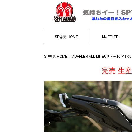
SP忠男 HOME
MUFFLER
SP忠男 HOME
>
MUFFLER ALL LINEUP
> 〜16 MT-09
完売 生