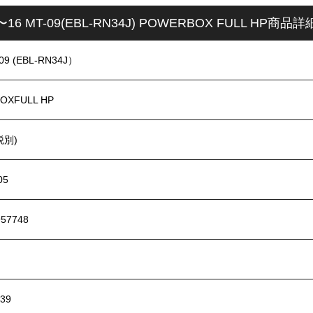
〜16 MT-09(EBL-RN34J) POWERBOX FULL HP商品詳
09 (EBL-RN34J）
OXFULL HP
税別)
05
957748
139