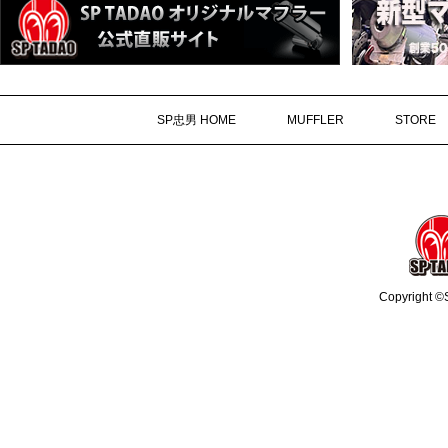
SP忠男 HOME
MUFFLER
STORE
Copyright ©S