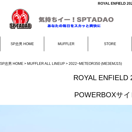
ROYAL ENFIELD
SP忠男 HOME
MUFFLER
STORE
SP忠男 HOME
>
MUFFLER ALL LINEUP
> 2022~METEOR350 (ME3EMJ15)
ROYAL ENFIELD 
POWERBOX