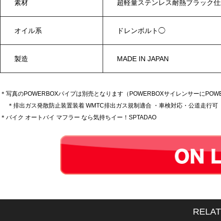
素材
超軽量ステンレス耐熱ブラック仕
オイル系
ドレンボルト◯
製造
MADE IN JAPAN
＊写真のPOWERBOXパイプは別売となります（POWERBOXサイレンサーにPOW
＊排出ガス発散防止装置装着 WMTC排出ガス規制適合 ・車検対応・公道走行
＊バイク オートバイ マフラー なら気持ちイー！SPTADAO
RELA