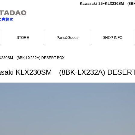
Kawasaki ‘25~KLX230SM 
STORE
Parts&Goods
SHOP INFO
LX230SM (8BK-LX232A) DESERT BOX
saki KLX230SM (8BK-LX232A) DESER