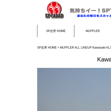
SP忠男 HOME
MUFFLER
SP忠男 HOME
>
MUFFLER ALL LINEUP
Kawasaki K
Kawa