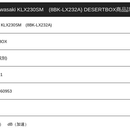
wasaki KLX230SM (8BK-LX232A) DESERTBOX商
i KLX230SM (8BK-LX232A)
BOX
税別)
01
960953
接） dB（加速）