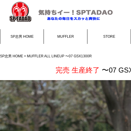
SP忠男 HOME
MUFFLER
STORE
SP忠男 HOME
>
MUFFLER ALL LINEUP
〜07 GSX1300R
完売 生産終了
〜07 GSX