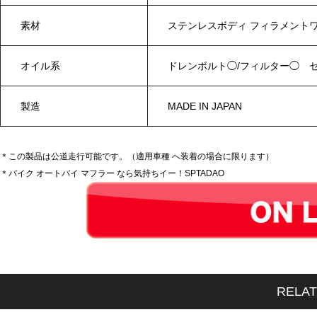
素材
ステンレスボディ フィラメント
オイル系
ドレンボルト◯/フィルター◯ 
製造
MADE IN JAPAN
＊この製品は公道走行可能です。（適用車種 へ装着の場合に限ります）
＊バイク オートバイ マフラー なら気持ちイー！SPTADAO
RELA