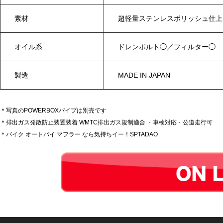
素材
超軽量ステンレスポリッシュ仕
オイル系
ドレンボルト◯／フィルター◯
製造
MADE IN JAPAN
＊写真のPOWERBOXパイプは別売です
＊排出ガス発散防止装置装着 WMTC排出ガス規制適合 ・車検対応・公道走行可
＊バイク オートバイ マフラー なら気持ちイー！SPTADAO