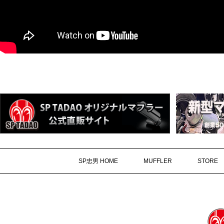
SP忠男 HOME
MUFFLER
STORE