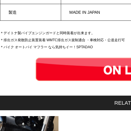
製造
MADE IN JAPAN
＊デイトナ製パイプエンジンガードと同時装着が出来ます。
＊排出ガス発散防止装置装着 WMTC排出ガス規制適合 ・車検対応・公道走行可
＊バイク オートバイ マフラー なら気持ちイー！SPTADAO
RELA