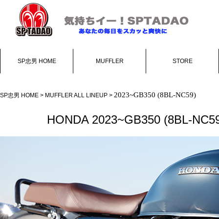
SP忠男 HOME
MUFFLER
STORE
2023~
GB350 (8BL-NC59)
SP忠男 HOME
>
MUFFLER ALL LINEUP
>
HONDA 2023~GB350 (8BL