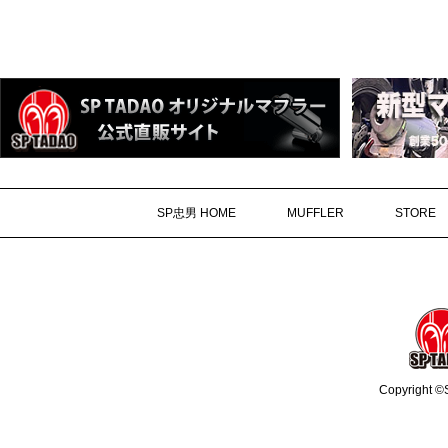
SP忠男 HOME
MUFFLER
STORE
Copyright ©S