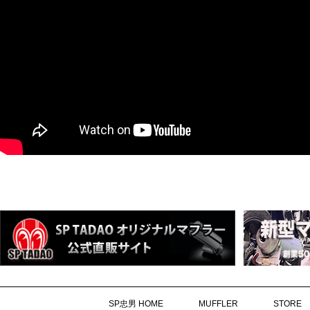
SP忠男 HOME
MUFFLER
STORE