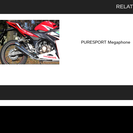
RELA
PURESPORT Megaphone