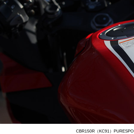
CBR150R（KC91）PURESPOR