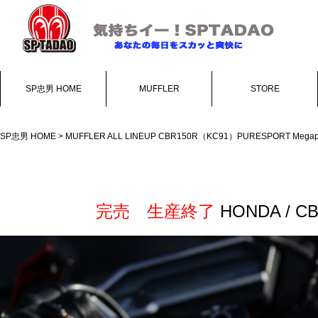
SP忠男 HOME
MUFFLER
STORE
SP忠男 HOME
>
MUFFLER ALL LINEUP
CBR150R（KC91）PURESPORT Megap
完売 生産終了
HONDA / C