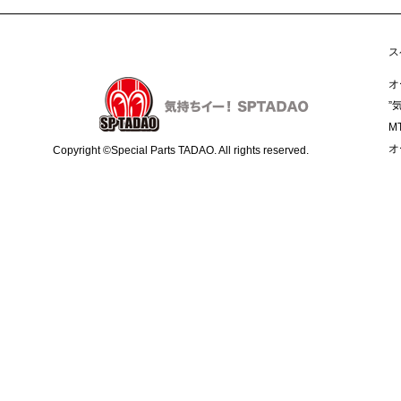
ス
オ
”
M
オ
Copyright ©Special Parts TADAO. All rights reserved.