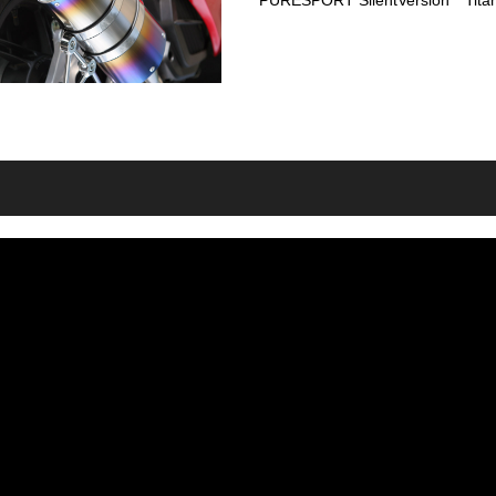
PURESPORT SilentVersion Tita