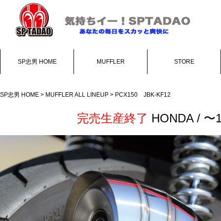
SP忠男 HOME
MUFFLER
STORE
SP忠男 HOME
>
MUFFLER ALL LINEUP
> PCX150 JBK-KF12
完売生産終了
HONDA / 〜1