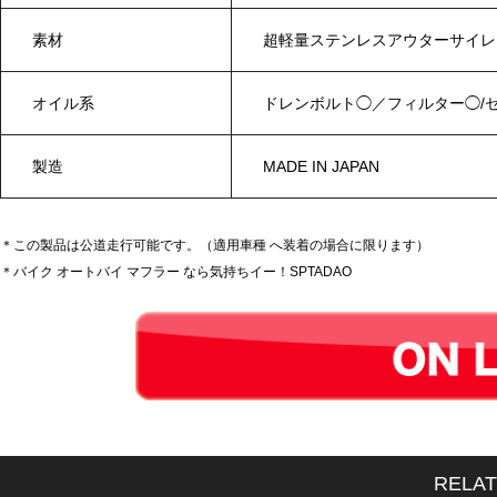
素材
超軽量ステンレスアウターサイレ
オイル系
ドレンボルト◯／フィルター◯/
製造
MADE IN JAPAN
＊この製品は公道走行可能です。（適用車種 へ装着の場合に限ります）
＊バイク オートバイ マフラー なら気持ちイー！SPTADAO
RELA