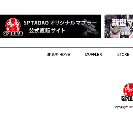
SP忠男 HOME
MUFFLER
STORE
Copyright ©S