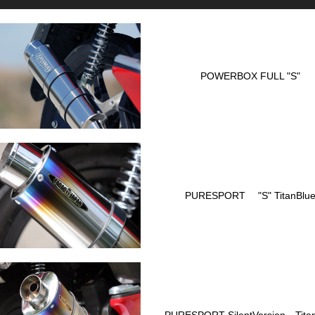
POWERBOX FULL "S"
PURESPORT "S" TitanBlu